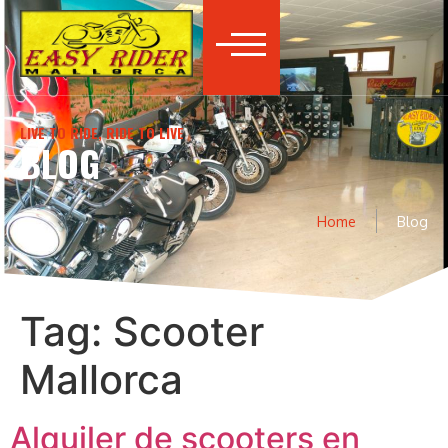
LIVE TO RIDE, RIDE TO LIVE
BLOG
Home
Blog
Tag:
Scooter
Mallorca
Alquiler de scooters en