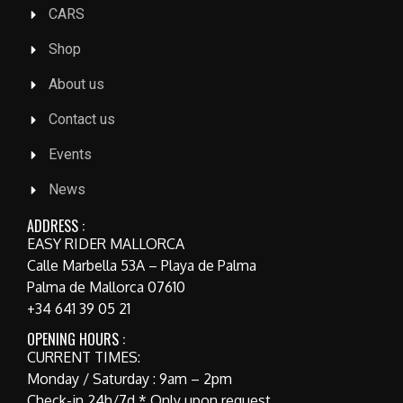
CARS
Shop
About us
Contact us
Events
News
ADDRESS :
EASY RIDER MALLORCA
Calle Marbella 53A – Playa de Palma
Palma de Mallorca 07610
+34 641 39 05 21
OPENING HOURS :
CURRENT TIMES:
Monday / Saturday : 9am – 2pm
Check-in 24h/7d * Only upon request