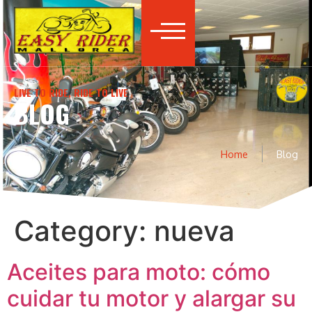
LIVE TO RIDE, RIDE TO LIVE
BLOG
Home
Blog
Category:
nueva
Aceites para moto: cómo
cuidar tu motor y alargar su